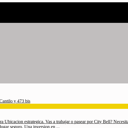
a Ubicacion estrategica. Vas a trabajar o pasear por City Bell? Necesit
 lugar seguro. Una inversion en ...