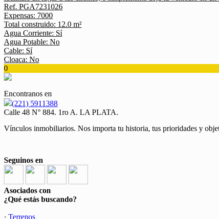
Ref. PGA7231026
Expensas: 7000
Total construido: 12.0 m²
Agua Corriente: Sí
Agua Potable: No
Cable: Sí
Cloaca: No
0
Encontranos en
(221) 5911388
Calle 48 N° 884. 1ro A. LA PLATA.
Vínculos inmobiliarios. Nos importa tu historia, tus prioridades y ob
Seguinos en
Asociados con
¿Qué estás buscando?
·
Terrenos