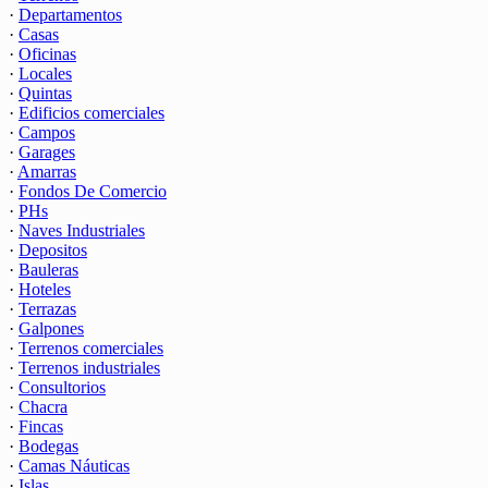
·
Departamentos
·
Casas
·
Oficinas
·
Locales
·
Quintas
·
Edificios comerciales
·
Campos
·
Garages
·
Amarras
·
Fondos De Comercio
·
PHs
·
Naves Industriales
·
Depositos
·
Bauleras
·
Hoteles
·
Terrazas
·
Galpones
·
Terrenos comerciales
·
Terrenos industriales
·
Consultorios
·
Chacra
·
Fincas
·
Bodegas
·
Camas Náuticas
·
Islas