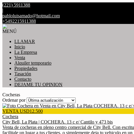
(221) 5911388
|
pabloluisamado@hotmail.com
+5492215911388
MENÚ
LLAMAR
Inicio
La Empresa
Venta
Alquiler temporario
Propiedades
Tasación
Contacto
DEJAME TU OPINION
Cocheras
Ordenar por
VENTA USD12.500
Cochera
City Bell, La Plata | COCHERA. 13 c e/ Cantilo y 473 bis
Venta de cocheras en pleno centro comercial de City Bell. Con escritur
facilitale un lugar a tus clientes, o simplemente deja tu vehiculo en un