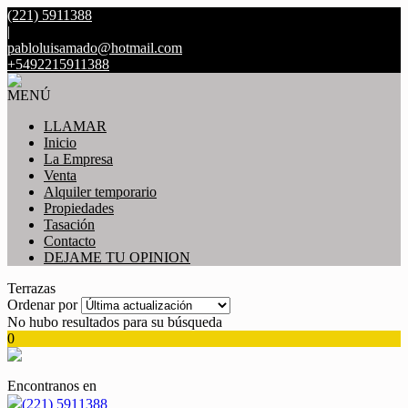
(221) 5911388
|
pabloluisamado@hotmail.com
+5492215911388
MENÚ
LLAMAR
Inicio
La Empresa
Venta
Alquiler temporario
Propiedades
Tasación
Contacto
DEJAME TU OPINION
Terrazas
Ordenar por
No hubo resultados para su búsqueda
0
Encontranos en
(221) 5911388