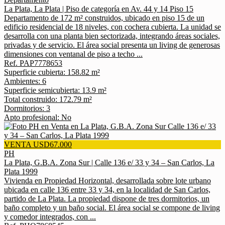
La Plata, La Plata | Piso de categoría en Av. 44 y 14 Piso 15
Departamento de 172 m² construidos, ubicado en piso 15 de un
edificio residencial de 18 niveles, con cochera cubierta. La unidad se
desarrolla con una planta bien sectorizada, integrando áreas sociales,
privadas y de servicio. El área social presenta un living de generosas
dimensiones con ventanal de piso a techo ...
Ref. PAP7778653
Superficie cubierta: 158.82 m²
Ambientes: 6
Superficie semicubierta: 13.9 m²
Total construido: 172.79 m²
Dormitorios: 3
Apto profesional: No
VENTA USD67.000
PH
La Plata, G.B.A. Zona Sur | Calle 136 e/ 33 y 34 – San Carlos, La
Plata 1999
Vivienda en Propiedad Horizontal, desarrollada sobre lote urbano
ubicada en calle 136 entre 33 y 34, en la localidad de San Carlos,
partido de La Plata. La propiedad dispone de tres dormitorios, un
baño completo y un baño social. El área social se compone de living
y comedor integrados, con ...