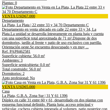
Plantas: 0
VENTA USD67.000
Departamento
La Plata, La Plata | 22 entre 33 y 34 70 Departamento C
Departamento en venta ubicado en calle 22 entre 33 y 34, La
Plata.La unidad se desarrolla íntegramente en planta baja y cuenta
con una superficie total aproximada de 71 m².Dispone de dos
dormitorios, jardín al frente y patio de uso exclusivo con parrilla.
Orientación oeste.Se encuentra desocupado y en muy ...
Ref. PAP8462581
Superficie cubierta: 56.0 m²
Ambientes: 3
Superficie semicubierta: 0.0 m²
Total construido: 56.0 m²
Dormitorios: 2
Apto profesional: No
VENTA USD65.000
Casa
La Plata, G.B.A. Zona Sur | 31 Y 61 1396
Dúplex en calle 31 entre 60 y 61, desarrollado en dos plantas con
esquema funcional definido. Planta baja: acceso principal y
vehicular, cochera cubierta integrada al volumen, patio posterior con