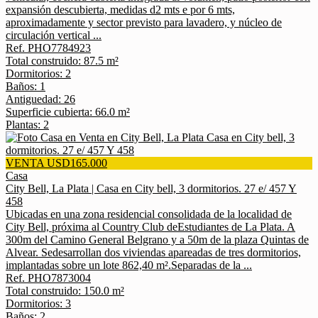
expansión descubierta, medidas d2 mts e por 6 mts,
aproximadamente y sector previsto para lavadero, y núcleo de
circulación vertical ...
Ref. PHO7784923
Total construido: 87.5 m²
Dormitorios: 2
Baños: 1
Antiguedad: 26
Superficie cubierta: 66.0 m²
Plantas: 2
VENTA USD165.000
Casa
City Bell, La Plata | Casa en City bell, 3 dormitorios. 27 e/ 457 Y
458
Ubicadas en una zona residencial consolidada de la localidad de
City Bell, próxima al Country Club deEstudiantes de La Plata. A
300m del Camino General Belgrano y a 50m de la plaza Quintas de
Alvear. Sedesarrollan dos viviendas apareadas de tres dormitorios,
implantadas sobre un lote 862,40 m².Separadas de la ...
Ref. PHO7873004
Total construido: 150.0 m²
Dormitorios: 3
Baños: 2