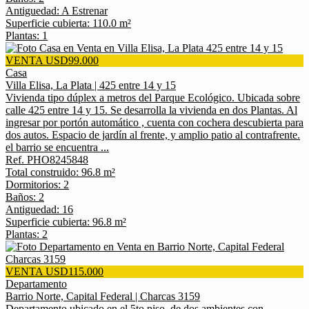
Antiguedad: A Estrenar
Superficie cubierta: 110.0 m²
Plantas: 1
VENTA USD99.000
Casa
Villa Elisa, La Plata | 425 entre 14 y 15
Vivienda tipo dúplex a metros del Parque Ecológico. Ubicada sobre
calle 425 entre 14 y 15. Se desarrolla la vivienda en dos Plantas. Al
ingresar por portón automático , cuenta con cochera descubierta para
dos autos. Espacio de jardín al frente, y amplio patio al contrafrente.
el barrio se encuentra ...
Ref. PHO8245848
Total construido: 96.8 m²
Dormitorios: 2
Baños: 2
Antiguedad: 16
Superficie cubierta: 96.8 m²
Plantas: 2
VENTA USD115.000
Departamento
Barrio Norte, Capital Federal | Charcas 3159
Departamento ubicado en el 5to piso, de dos ambientes con