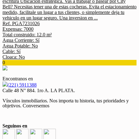
escritura Ubicacion estrategica. Vas a trabajar o pasear por City
Bell? Necesitas tener una de estas cocheras. Evita el estacionamiento
medido, facilitale un lugar a tus clientes, o simplemente deja tu
vehiculo en un lugar seguro. Una inversion en ...
Ref. PGA7231026
Expensas: 7000
Total construido: 12.0 m²
Agua Corriente: Sí
Agua Potable: No
Cable: Sí
Cloaca: No
0
Encontranos en
(221) 5911388
Calle 48 N° 884. 1ro A. LA PLATA.
Vínculos inmobiliarios. Nos importa tu historia, tus prioridades y
objetivos. Conversemos
Seguinos en