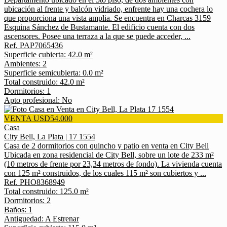
ubicación al frente y balcón vidriado, enfrente hay una cochera lo
que proporciona una vista amplia. Se encuentra en Charcas 3159
Esquina Sánchez de Bustamante. El edificio cuenta con dos
ascensores. Posee una terraza a la que se puede acceder, ...
Ref. PAP7065436
Superficie cubierta: 42.0 m²
Ambientes: 2
Superficie semicubierta: 0.0 m²
Total construido: 42.0 m²
Dormitorios: 1
Apto profesional: No
VENTA USD54.000
Casa
City Bell, La Plata | 17 1554
Casa de 2 dormitorios con quincho y patio en venta en City Bell
Ubicada en zona residencial de City Bell, sobre un lote de 233 m²
(10 metros de frente por 23,34 metros de fondo). La vivienda cuenta
con 125 m² construidos, de los cuales 115 m² son cubiertos y ...
Ref. PHO8368949
Total construido: 125.0 m²
Dormitorios: 2
Baños: 1
Antiguedad: A Estrenar