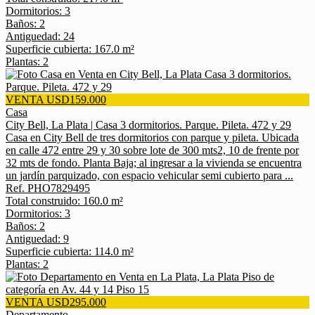
Dormitorios: 3
Baños: 2
Antiguedad: 24
Superficie cubierta: 167.0 m²
Plantas: 2
VENTA USD159.000
Casa
City Bell, La Plata | Casa 3 dormitorios. Parque. Pileta. 472 y 29
Casa en City Bell de tres dormitorios con parque y pileta. Ubicada
en calle 472 entre 29 y 30 sobre lote de 300 mts2, 10 de frente por
32 mts de fondo. Planta Baja; al ingresar a la vivienda se encuentra
un jardín parquizado, con espacio vehicular semi cubierto para ...
Ref. PHO7829495
Total construido: 160.0 m²
Dormitorios: 3
Baños: 2
Antiguedad: 9
Superficie cubierta: 114.0 m²
Plantas: 2
VENTA USD295.000
Departamento