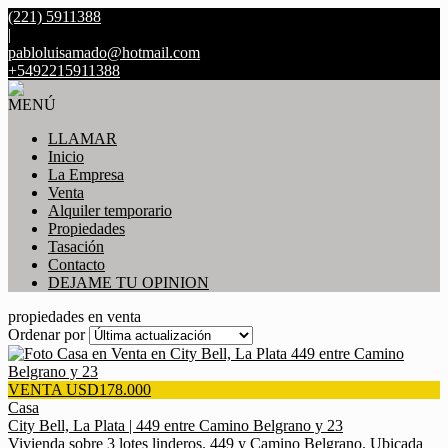
(221) 5911388
|
pabloluisamado@hotmail.com
+5492215911388
MENÚ
LLAMAR
Inicio
La Empresa
Venta
Alquiler temporario
Propiedades
Tasación
Contacto
DEJAME TU OPINION
propiedades en venta
Ordenar por
VENTA USD178.000
Casa
City Bell, La Plata | 449 entre Camino Belgrano y 23
Vivienda sobre 3 lotes linderos. 449 y Camino Belgrano. Ubicada