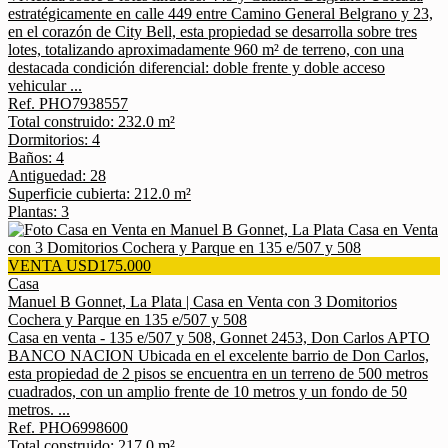
estratégicamente en calle 449 entre Camino General Belgrano y 23,
en el corazón de City Bell, esta propiedad se desarrolla sobre tres
lotes, totalizando aproximadamente 960 m² de terreno, con una
destacada condición diferencial: doble frente y doble acceso
vehicular ...
Ref. PHO7938557
Total construido: 232.0 m²
Dormitorios: 4
Baños: 4
Antiguedad: 28
Superficie cubierta: 212.0 m²
Plantas: 3
VENTA USD175.000
Casa
Manuel B Gonnet, La Plata | Casa en Venta con 3 Domitorios
Cochera y Parque en 135 e/507 y 508
Casa en venta - 135 e/507 y 508, Gonnet 2453, Don Carlos APTO
BANCO NACION Ubicada en el excelente barrio de Don Carlos,
esta propiedad de 2 pisos se encuentra en un terreno de 500 metros
cuadrados, con un amplio frente de 10 metros y un fondo de 50
metros. ...
Ref. PHO6998600
Total construido: 217.0 m²