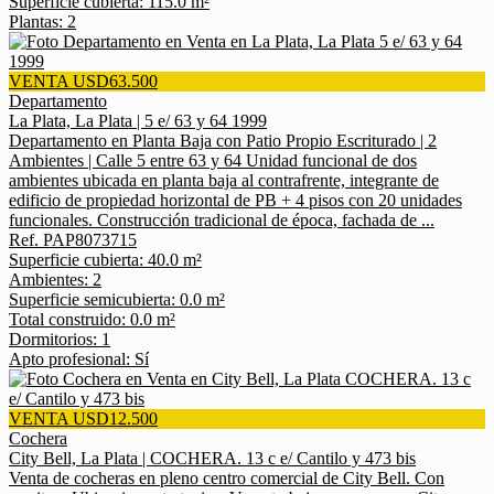
Superficie cubierta: 115.0 m²
Plantas: 2
VENTA USD63.500
Departamento
La Plata, La Plata | 5 e/ 63 y 64 1999
Departamento en Planta Baja con Patio Propio Escriturado | 2
Ambientes | Calle 5 entre 63 y 64 Unidad funcional de dos
ambientes ubicada en planta baja al contrafrente, integrante de
edificio de propiedad horizontal de PB + 4 pisos con 20 unidades
funcionales. Construcción tradicional de época, fachada de ...
Ref. PAP8073715
Superficie cubierta: 40.0 m²
Ambientes: 2
Superficie semicubierta: 0.0 m²
Total construido: 0.0 m²
Dormitorios: 1
Apto profesional: Sí
VENTA USD12.500
Cochera
City Bell, La Plata | COCHERA. 13 c e/ Cantilo y 473 bis
Venta de cocheras en pleno centro comercial de City Bell. Con