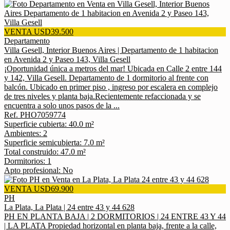
VENTA USD39.500
Departamento
Villa Gesell, Interior Buenos Aires | Departamento de 1 habitacion
en Avenida 2 y Paseo 143, Villa Gesell
¡Oportunidad única a metros del mar! Ubicada en Calle 2 entre 144
y 142, Villa Gesell. Departamento de 1 dormitorio al frente con
balcón. Ubicado en primer piso , ingreso por escalera en complejo
de tres niveles y planta baja.Recientemente refaccionada y se
encuentra a solo unos pasos de la ...
Ref. PHO7059774
Superficie cubierta: 40.0 m²
Ambientes: 2
Superficie semicubierta: 7.0 m²
Total construido: 47.0 m²
Dormitorios: 1
Apto profesional: No
VENTA USD69.900
PH
La Plata, La Plata | 24 entre 43 y 44 628
PH EN PLANTA BAJA | 2 DORMITORIOS | 24 ENTRE 43 Y 44
| LA PLATA Propiedad horizontal en planta baja, frente a la calle,