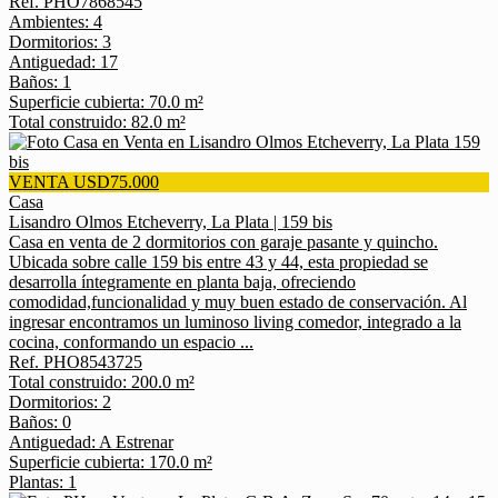
Ref. PHO7868545
Ambientes: 4
Dormitorios: 3
Antiguedad: 17
Baños: 1
Superficie cubierta: 70.0 m²
Total construido: 82.0 m²
VENTA USD75.000
Casa
Lisandro Olmos Etcheverry, La Plata | 159 bis
Casa en venta de 2 dormitorios con garaje pasante y quincho.
Ubicada sobre calle 159 bis entre 43 y 44, esta propiedad se
desarrolla íntegramente en planta baja, ofreciendo
comodidad,funcionalidad y muy buen estado de conservación. Al
ingresar encontramos un luminoso living comedor, integrado a la
cocina, conformando un espacio ...
Ref. PHO8543725
Total construido: 200.0 m²
Dormitorios: 2
Baños: 0
Antiguedad: A Estrenar
Superficie cubierta: 170.0 m²
Plantas: 1