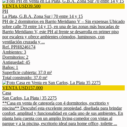
VENTA USD39.500
PH
La Plata, G.B.A. Zona Sur | 70 entre 14 y 15
PH de 2 dormitorios en Barrio Meridiano V – Sin expensas Ubicado
sobre calle 70 entre 14 y 15, en una de las zonas más buscadas de
Barrio Meridiano V, este PH al frente se desarrolla en primer piso
por escalera y ofrece ambientes cómodos, luminosos, con
ventilación cruzada y ...
Ref. PPH8246174
Ambientes: 3
Dormitorios: 2
Antiguedad: 45
Baños: 1
Superficie cubierta: 37.0 m²
Total construido: 37.0 m²
VENTA USD157.000
Casa
San Carlos, La Plata | 35 2275
**Casa en venta de categoría con 4 dormitorios, escritorio y
piscina** Descubrí esta excelente propiedad, diseñada para brindar
confort, amplitud y funcionalidad en cada uno de sus ambientes. En
planta baja cuenta con un amplio living-comedor con vistas al
parque y a la piscina, escritorio ideal para home office, toilette ...