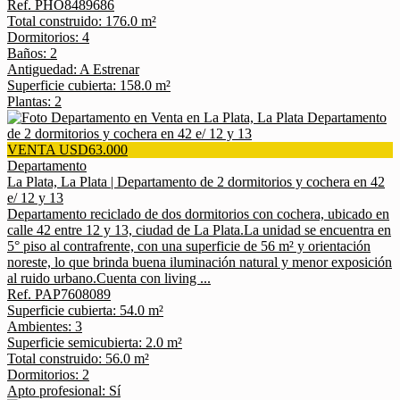
Ref. PHO8489686
Total construido: 176.0 m²
Dormitorios: 4
Baños: 2
Antiguedad: A Estrenar
Superficie cubierta: 158.0 m²
Plantas: 2
VENTA USD63.000
Departamento
La Plata, La Plata | Departamento de 2 dormitorios y cochera en 42
e/ 12 y 13
Departamento reciclado de dos dormitorios con cochera, ubicado en
calle 42 entre 12 y 13, ciudad de La Plata.La unidad se encuentra en
5° piso al contrafrente, con una superficie de 56 m² y orientación
noreste, lo que brinda buena iluminación natural y menor exposición
al ruido urbano.Cuenta con living ...
Ref. PAP7608089
Superficie cubierta: 54.0 m²
Ambientes: 3
Superficie semicubierta: 2.0 m²
Total construido: 56.0 m²
Dormitorios: 2
Apto profesional: Sí