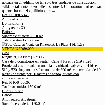
ubicada en un edificio de tan solo tres unidades de construcción
sólida, totalmente independientes entre sí. Una oportunidad real para
quienes buscan el equilibrio entre ...
Ref. PPH8077447
Ambientes: 3
Dormitorios: 2
Antiguedad: 35
Baños: 1
Superficie cubierta: 61.0 m²
Total construido: 79.0 m²
VENTA USD89.000
Casa
Ringuelet, La Plata | 4 bis 1233
Casa de 3 dormitorios en venta – Calle 4 bis entre 519 y 520
Propiedad desarrollada en una planta, ubicada sobre calle 4 bis entre
519 y 520. Implantada sobre un lote de 300 m², con medidas de 10
metros de frente por 30 metros de fondo, cuenta con
aproximadamente ...
Ref. PHO8438636
Total construido: 170.0 m²
Dormitorios: 3
Baños: 1
Antiguedad: A Estrenar
Superficie cubierta: 170.0 m²