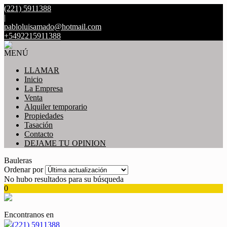
(221) 5911388
|
pabloluisamado@hotmail.com
+5492215911388
MENÚ
LLAMAR
Inicio
La Empresa
Venta
Alquiler temporario
Propiedades
Tasación
Contacto
DEJAME TU OPINION
Bauleras
Ordenar por
No hubo resultados para su búsqueda
0
Encontranos en
(221) 5911388